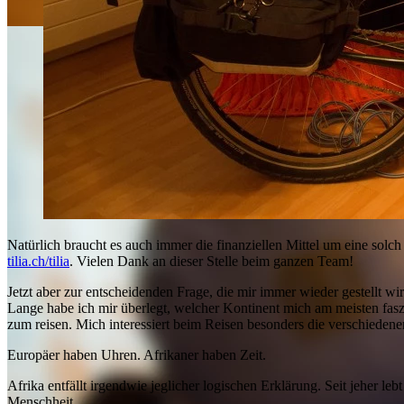
Natürlich braucht es auch immer die finanziellen Mittel um eine solch
tilia.ch/tilia
. Vielen Dank an dieser Stelle beim ganzen Team!
Jetzt aber zur entscheidenden Frage, die mir immer wieder gestellt wi
Lange habe ich mir überlegt, welcher Kontinent mich am meisten faszin
zum reisen. Mich interessiert beim Reisen besonders die verschiedene
Europäer haben Uhren. Afrikaner haben Zeit.
Afrika entfällt irgendwie jeglicher logischen Erklärung. Seit jeher l
Menschheit.