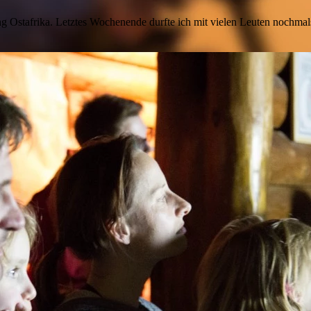
ung Ostafrika. Letztes Wochenende durfte ich mit vielen Leuten nochm