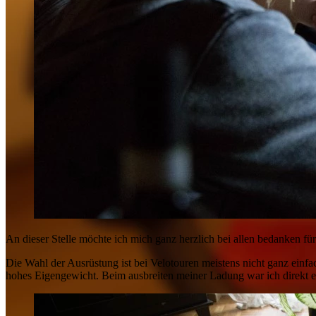
An dieser Stelle möchte ich mich ganz herzlich bei allen bedanken fü
Die Wahl der Ausrüstung ist bei Velotouren meistens nicht ganz einfa
hohes Eigengewicht. Beim ausbreiten meiner Ladung war ich direkt e