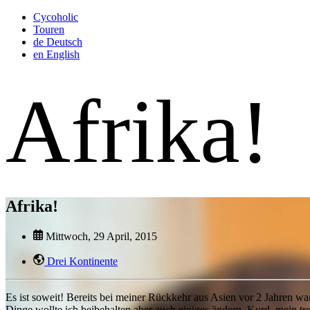
Cycoholic
Touren
de
Deutsch
en
English
Afrika!
Afrika!
Mittwoch, 29 April, 2015
Drei Kontinente
Es ist soweit! Bereits bei meiner Rückkehr aus Asien vor 2 Jahren war
Dinge wollte ich beibehalten aber auch einiges ändern. Kurd, mein tr