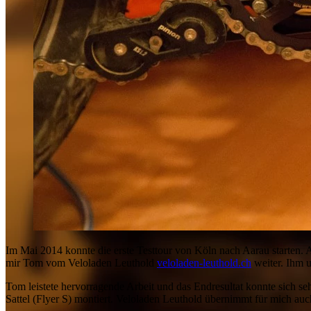
Im Mai 2014 konnte die erste Testtour von Köln nach Aarau starten. 
mir Tom vom Veloladen Leuthold
veloladen-leuthold.ch
weiter. Ihm u
Tom leistete hervorragende Arbeit und das Endresultat konnte sich se
Sattel (Flyer S) montiert. Veloladen Leuthold übernimmt für mich au