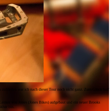
% zufrieden war ich nach dieser Tour noch nicht ganz. Zum Glück half
r Lenker von Jones (Jones Bikes) aufgebaut und ein neuer Brooks
kbar bin.