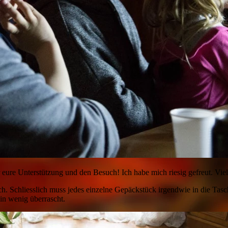
r eure Unterstützung und den Besuch! Ich habe mich riesig gefreut. Vie
ch. Schliesslich muss jedes einzelne Gepäckstück irgendwie in die Tas
in wenig überrascht.