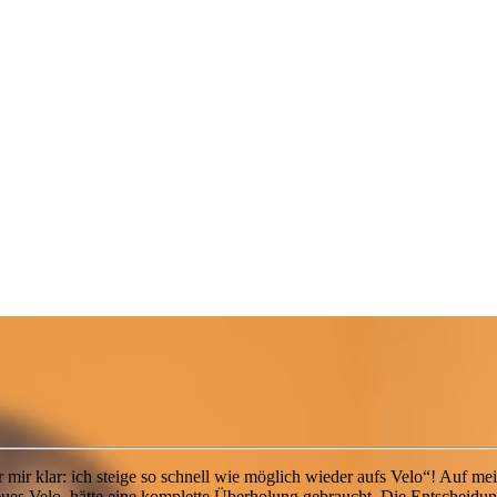
 mir klar: ich steige so schnell wie möglich wieder aufs Velo“! Auf me
eues Velo, hätte eine komplette Überholung gebraucht. Die Entscheidung