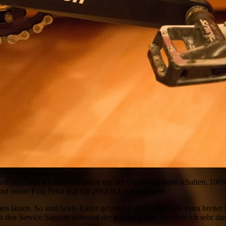
Anfangs hatte ich ziemlich mühe mit der Dosierung beim schalten. 100
nd seiner Frau Petra war ich 2012 in Laos begegnet.
hen lassen. So sind beide Räder gebunden und gelötet, ein extra breite
ch den Service Support während der ganzen Reise, worüber ich sehr dan