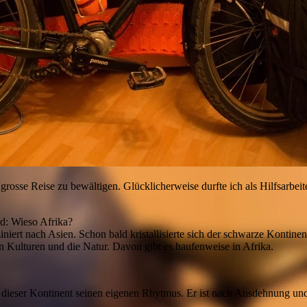
 grosse Reise zu bewältigen. Glücklicherweise durfte ich als Hilfsarbei
rd: Wieso Afrika?
iert nach Asien. Schon bald kristallisierte sich der schwarze Kontinent
n Kulturen und die Natur. Davon gibt es haufenweise in Afrika.
ebt dieser Kontinent seinen eigenen Rhytmus. Er ist nach Ausdehnung un