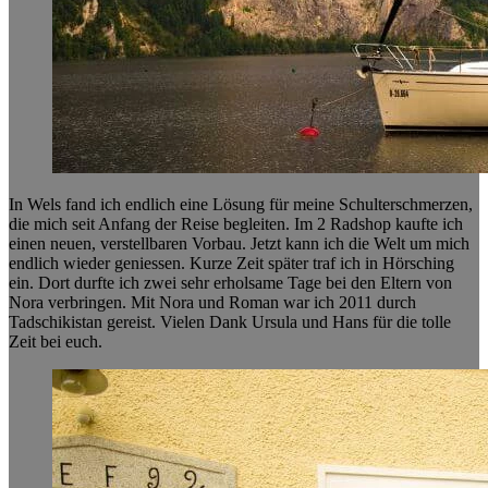
In Wels fand ich endlich eine Lösung für meine Schulterschmerzen,
die mich seit Anfang der Reise begleiten. Im 2 Radshop kaufte ich
einen neuen, verstellbaren Vorbau. Jetzt kann ich die Welt um mich
endlich wieder geniessen. Kurze Zeit später traf ich in Hörsching
ein. Dort durfte ich zwei sehr erholsame Tage bei den Eltern von
Nora verbringen. Mit Nora und Roman war ich 2011 durch
Tadschikistan gereist. Vielen Dank Ursula und Hans für die tolle
Zeit bei euch.