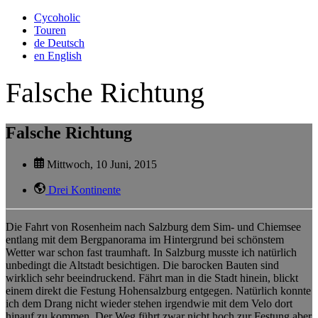
Cycoholic
Touren
de
Deutsch
en
English
Falsche Richtung
Falsche Richtung
Mittwoch, 10 Juni, 2015
Drei Kontinente
Die Fahrt von Rosenheim nach Salzburg dem Sim- und Chiemsee
entlang mit dem Bergpanorama im Hintergrund bei schönstem
Wetter war schon fast traumhaft. In Salzburg musste ich natürlich
unbedingt die Altstadt besichtigen. Die barocken Bauten sind
wirklich sehr beeindruckend. Fährt man in die Stadt hinein, blickt
einem direkt die Festung Hohensalzburg entgegen. Natürlich konnte
ich dem Drang nicht wieder stehen irgendwie mit dem Velo dort
hinauf zu kommen. Der Weg führt zwar nicht hoch zur Festung aber