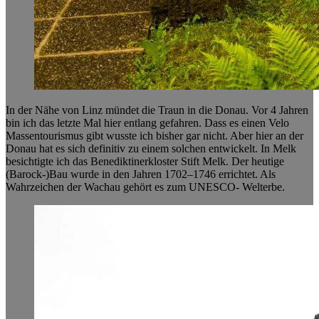
In der Nähe von Linz mündet die Traun in die Donau. Vor 4 Jahren
bin ich das letzte Mal hier entlang gefahren. Dass es einen Velo
Massentourismus gibt wusste ich bisher gar nicht. Aber hier an der
Donau hat es sich definitiv zu einem solchen entwickelt. In Melk
besichtigte ich das Benediktinerkloster Stift Melk. Der heutige
(Barock-)Bau wurde in den Jahren 1702–1746 errichtet. Als
Wahrzeichen der Wachau gehört es zum UNESCO- Welterbe.