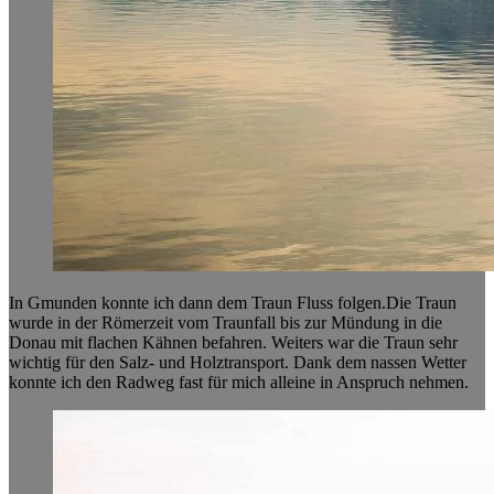
In Gmunden konnte ich dann dem Traun Fluss folgen.Die Traun
wurde in der Römerzeit vom Traunfall bis zur Mündung in die
Donau mit flachen Kähnen befahren. Weiters war die Traun sehr
wichtig für den Salz- und Holztransport. Dank dem nassen Wetter
konnte ich den Radweg fast für mich alleine in Anspruch nehmen.