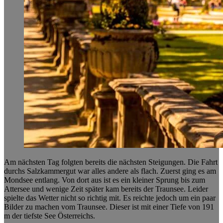
Am nächsten Tag folgten bereits die nächsten Steigungen. Die Fahrt
durchs Salzkammergut war alles andere als flach. Zuerst ging es am
Mondsee entlang. Von dort aus ist es ein kleiner Sprung bis zum
Attersee und wenige Zeit später kam bereits der Traunsee. Leider
spielte das Wetter nicht so richtig mit. Es reichte jedoch um ein paar
Bilder zu machen vom Traunsee. Dieser ist mit einer Tiefe von 191
m der tiefste See Österreichs.