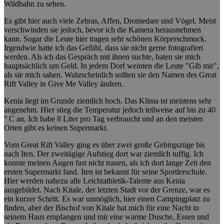
Wildbahn zu sehen.
Es gibt hier auch viele Zebras, Affen, Dromedare und Vögel. Meist
verschwinden sie jedoch, bevor ich die Kamera herausnehmen
kann. Sogar die Leute hier tragen sehr schönen Körperschmuck.
Irgendwie hatte ich das Gefühl, dass sie nicht gerne fotografiert
werden. Als ich das Gespräch mit ihnen suchte, baten sie mich
hauptsächlich um Geld. In jedem Dorf weinten die Leute "Gib mir",
als sie mich sahen. Wahrscheinlich sollten sie den Namen des Great
Rift Valley in Give Me Valley ändern.
Kenia liegt im Grunde ziemlich hoch. Das Klima ist meistens sehr
angenehm. Hier stieg die Temperatur jedoch teilweise auf bis zu 40
° C an. Ich habe 8 Liter pro Tag verbraucht und an den meisten
Orten gibt es keinen Supermarkt.
Vom Great Rift Valley ging es über zwei große Gebirgszüge bis
nach Iten. Der zweitägige Aufstieg dort war ziemlich tuffig. Ich
konnte meinen Augen fast nicht trauen, als ich dort lange Zeit den
ersten Supermarkt fand. Iten ist bekannt für seine Sportlerschule.
Hier werden nahezu alle Leichtathletik-Talente aus Kenia
ausgebildet. Nach Kitale, der letzten Stadt vor der Grenze, war es
ein kurzer Schritt. Es war unmöglich, hier einen Campingplatz zu
finden, aber der Bischof von Kitale hat mich für eine Nacht in
seinem Haus empfangen und mir eine warme Dusche, Essen und