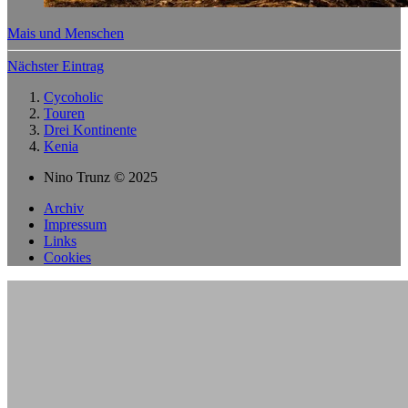
Mais und Menschen
Nächster Eintrag
Cycoholic
Touren
Drei Kontinente
Kenia
Nino Trunz © 2025
Archiv
Impressum
Links
Cookies