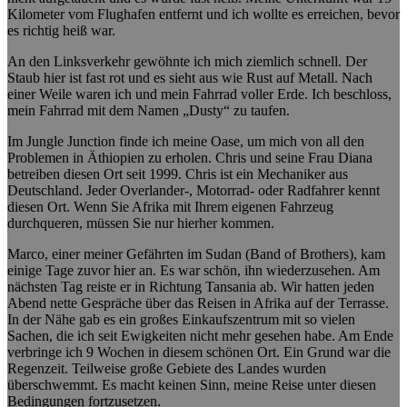
Kilometer vom Flughafen entfernt und ich wollte es erreichen, bevor
es richtig heiß war.
An den Linksverkehr gewöhnte ich mich ziemlich schnell. Der
Staub hier ist fast rot und es sieht aus wie Rust auf Metall. Nach
einer Weile waren ich und mein Fahrrad voller Erde. Ich beschloss,
mein Fahrrad mit dem Namen „Dusty“ zu taufen.
Im Jungle Junction finde ich meine Oase, um mich von all den
Problemen in Äthiopien zu erholen. Chris und seine Frau Diana
betreiben diesen Ort seit 1999. Chris ist ein Mechaniker aus
Deutschland. Jeder Overlander-, Motorrad- oder Radfahrer kennt
diesen Ort. Wenn Sie Afrika mit Ihrem eigenen Fahrzeug
durchqueren, müssen Sie nur hierher kommen.
Marco, einer meiner Gefährten im Sudan (Band of Brothers), kam
einige Tage zuvor hier an. Es war schön, ihn wiederzusehen. Am
nächsten Tag reiste er in Richtung Tansania ab. Wir hatten jeden
Abend nette Gespräche über das Reisen in Afrika auf der Terrasse.
In der Nähe gab es ein großes Einkaufszentrum mit so vielen
Sachen, die ich seit Ewigkeiten nicht mehr gesehen habe. Am Ende
verbringe ich 9 Wochen in diesem schönen Ort. Ein Grund war die
Regenzeit. Teilweise große Gebiete des Landes wurden
überschwemmt. Es macht keinen Sinn, meine Reise unter diesen
Bedingungen fortzusetzen.