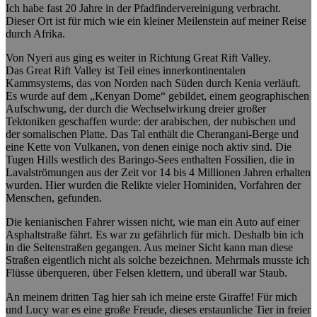
Ich habe fast 20 Jahre in der Pfadfindervereinigung verbracht.
Dieser Ort ist für mich wie ein kleiner Meilenstein auf meiner Reise
durch Afrika.
Von Nyeri aus ging es weiter in Richtung Great Rift Valley.
Das Great Rift Valley ist Teil eines innerkontinentalen
Kammsystems, das von Norden nach Süden durch Kenia verläuft.
Es wurde auf dem „Kenyan Dome“ gebildet, einem geographischen
Aufschwung, der durch die Wechselwirkung dreier großer
Tektoniken geschaffen wurde: der arabischen, der nubischen und
der somalischen Platte. Das Tal enthält die Cherangani-Berge und
eine Kette von Vulkanen, von denen einige noch aktiv sind. Die
Tugen Hills westlich des Baringo-Sees enthalten Fossilien, die in
Lavalströmungen aus der Zeit vor 14 bis 4 Millionen Jahren erhalten
wurden. Hier wurden die Relikte vieler Hominiden, Vorfahren der
Menschen, gefunden.
Die kenianischen Fahrer wissen nicht, wie man ein Auto auf einer
Asphaltstraße fährt. Es war zu gefährlich für mich. Deshalb bin ich
in die Seitenstraßen gegangen. Aus meiner Sicht kann man diese
Straßen eigentlich nicht als solche bezeichnen. Mehrmals musste ich
Flüsse überqueren, über Felsen klettern, und überall war Staub.
An meinem dritten Tag hier sah ich meine erste Giraffe! Für mich
und Lucy war es eine große Freude, dieses erstaunliche Tier in freier