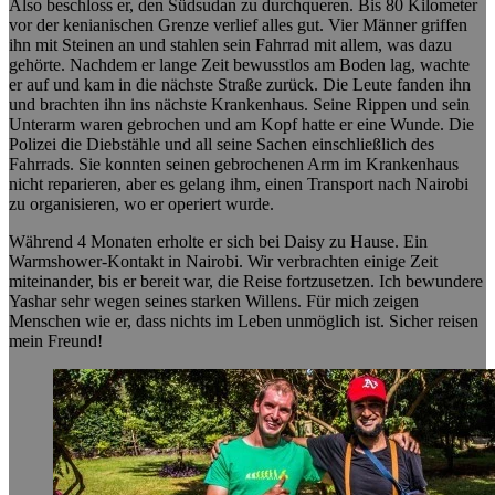
Also beschloss er, den Südsudan zu durchqueren. Bis 80 Kilometer
vor der kenianischen Grenze verlief alles gut. Vier Männer griffen
ihn mit Steinen an und stahlen sein Fahrrad mit allem, was dazu
gehörte. Nachdem er lange Zeit bewusstlos am Boden lag, wachte
er auf und kam in die nächste Straße zurück. Die Leute fanden ihn
und brachten ihn ins nächste Krankenhaus. Seine Rippen und sein
Unterarm waren gebrochen und am Kopf hatte er eine Wunde. Die
Polizei die Diebstähle und all seine Sachen einschließlich des
Fahrrads. Sie konnten seinen gebrochenen Arm im Krankenhaus
nicht reparieren, aber es gelang ihm, einen Transport nach Nairobi
zu organisieren, wo er operiert wurde.
Während 4 Monaten erholte er sich bei Daisy zu Hause. Ein
Warmshower-Kontakt in Nairobi. Wir verbrachten einige Zeit
miteinander, bis er bereit war, die Reise fortzusetzen. Ich bewundere
Yashar sehr wegen seines starken Willens. Für mich zeigen
Menschen wie er, dass nichts im Leben unmöglich ist. Sicher reisen
mein Freund!