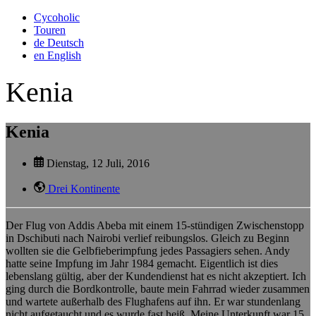
Cycoholic
Touren
de
Deutsch
en
English
Kenia
Kenia
Dienstag, 12 Juli, 2016
Drei Kontinente
Der Flug von Addis Abeba mit einem 15-stündigen Zwischenstopp
in Dschibuti nach Nairobi verlief reibungslos. Gleich zu Beginn
wollten sie die Gelbfieberimpfung jedes Passagiers sehen. Andy
hatte seine Impfung im Jahr 1984 gemacht. Eigentlich ist dies
lebenslang gültig, aber der Kundendienst hat es nicht akzeptiert. Ich
ging durch die Bordkontrolle, baute mein Fahrrad wieder zusammen
und wartete außerhalb des Flughafens auf ihn. Er war stundenlang
nicht aufgetaucht und es wurde fast heiß. Meine Unterkunft war 15