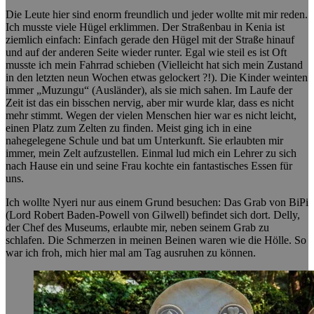
Die Leute hier sind enorm freundlich und jeder wollte mit mir reden.
Ich musste viele Hügel erklimmen. Der Straßenbau in Kenia ist
ziemlich einfach: Einfach gerade den Hügel mit der Straße hinauf
und auf der anderen Seite wieder runter. Egal wie steil es ist Oft
musste ich mein Fahrrad schieben (Vielleicht hat sich mein Zustand
in den letzten neun Wochen etwas gelockert ?!). Die Kinder weinten
immer „Muzungu“ (Ausländer), als sie mich sahen. Im Laufe der
Zeit ist das ein bisschen nervig, aber mir wurde klar, dass es nicht
mehr stimmt. Wegen der vielen Menschen hier war es nicht leicht,
einen Platz zum Zelten zu finden. Meist ging ich in eine
nahegelegene Schule und bat um Unterkunft. Sie erlaubten mir
immer, mein Zelt aufzustellen. Einmal lud mich ein Lehrer zu sich
nach Hause ein und seine Frau kochte ein fantastisches Essen für
uns.
Ich wollte Nyeri nur aus einem Grund besuchen: Das Grab von BiPi
(Lord Robert Baden-Powell von Gilwell) befindet sich dort. Delly,
der Chef des Museums, erlaubte mir, neben seinem Grab zu
schlafen. Die Schmerzen in meinen Beinen waren wie die Hölle. So
war ich froh, mich hier mal am Tag ausruhen zu können.