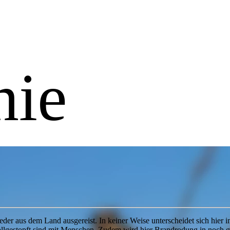
nie
eder aus dem Land ausgereist. In keiner Weise unterscheidet sich hier
ollgestopft sind mit Menschen. Zudem wird hier Brandrodung in noch grö