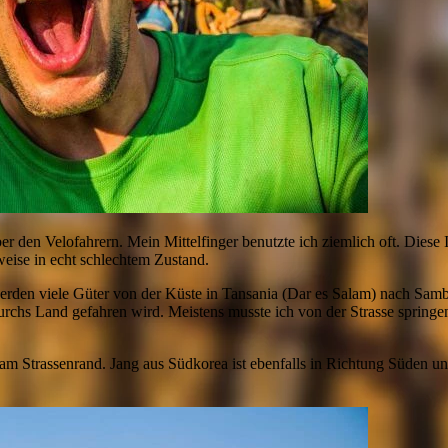
r den Velofahrern. Mein Mittelfinger benutzte ich ziemlich oft. Diese I
weise in echt schlechtem Zustand.
werden viele Güter von der Küste in Tansania (Dar es Salam) nach Samb
urchs Land gefahren wird. Meistens musste ich von der Strasse spring
am Strassenrand. Jang aus Südkorea ist ebenfalls in Richtung Süden unt