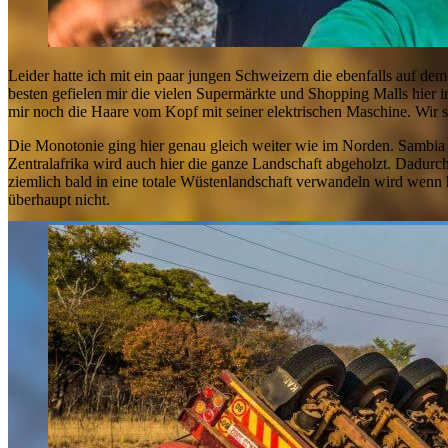
Leider hatte ich mit ein paar jungen Schweizern die ebenfalls auf d
besten gefielen mir die vielen Supermärkte und Shopping Malls hier in
mir noch die Haare vom Kopf mit seiner elektrischen Maschine. Wir s
Die Monotonie ging hier genau gleich weiter wie im Norden. Sambia i
Zentralafrika wird auch hier die ganze Landschaft abgeholzt. Dadurch 
ziemlich bald in eine totale Wüstenlandschaft verwandeln wird wenn h
überhaupt nicht.