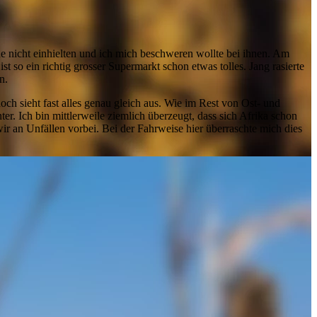
he nicht einhielten und ich mich beschweren wollte bei ihnen. Am
 so ein richtig grosser Supermarkt schon etwas tolles. Jang rasierte
n.
ch sieht fast alles genau gleich aus. Wie im Rest von Ost- und
er. Ich bin mittlerweile ziemlich überzeugt, dass sich Afrika schon
ir an Unfällen vorbei. Bei der Fahrweise hier überraschte mich dies