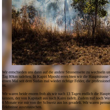
Wir entschieden uns dann auf die andere Strassenseite zu wechseln um
Tag 80km radelten. In Kapiri Mposhi erreichten wir die Hauptstrasse
ersten Mal seit dem Sudan mal wieder richtige Felder, die professione
ist.
Wir waren beide enorm froh als wir nach 13 Tagen endlich die Haupt
kennen, der von Kapstadt aus nach Kairo radelt. Zudem traf noch Wesl
6 Monate vor mir von der Schweiz aus los geradelt. Wir waren perman
Erlebnisse auszutauschen.