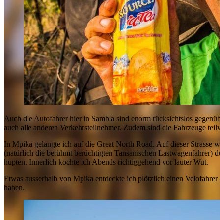
Auch die Autofahrer hier in Sambia sind enorm rücksichtslos gegenübe
auch alle anderen Verkehrsteilnehmer. Zudem sind die Fahrzeuge teil
In Mpika gelangte ich auf die Great North Road. Auf dieser Strasse 
(natürlich die berühmt berüchtigten Tansanischen Lastwagenfahrer) d
hupten. Innerlich kochte ich Abends richtiggehend vor lauter Wut.
Etwas ausserhalb von Mpika entdeckte ich plötzlich einen Velofahrer 
haben.