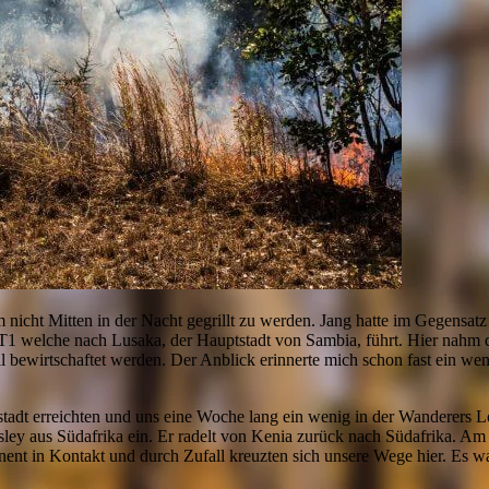
 nicht Mitten in der Nacht gegrillt zu werden. Jang hatte im Gegensat
 T1 welche nach Lusaka, der Hauptstadt von Sambia, führt. Hier nahm 
ll bewirtschaftet werden. Der Anblick erinnerte mich schon fast ein we
stadt erreichten und uns eine Woche lang ein wenig in der Wanderers L
ey aus Südafrika ein. Er radelt von Kenia zurück nach Südafrika. Am me
ent in Kontakt und durch Zufall kreuzten sich unsere Wege hier. Es w