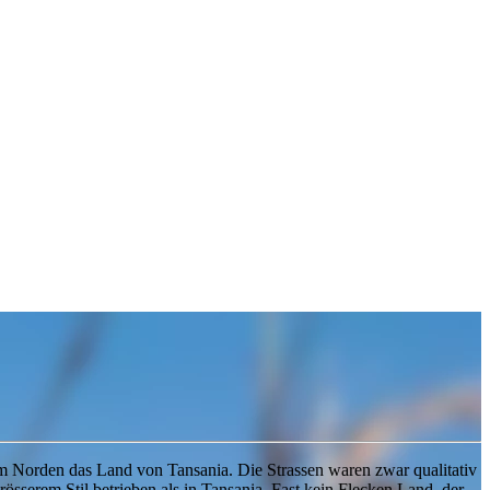
 im Norden das Land von Tansania. Die Strassen waren zwar qualitativ
sserem Stil betrieben als in Tansania. Fast kein Flecken Land, der