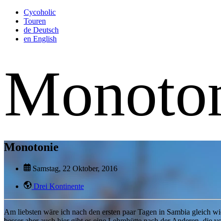
Cycoholic
Touren
de
Deutsch
en
English
Monoto
Monotonie
Samstag, 22 Oktober, 2016
Drei Kontinente
Am liebsten wäre ich nach den ersten paar Tagen in Sambia gleich wi
besser aber auch hier gibt es eine Lehmhütte nach der Anderen, die v