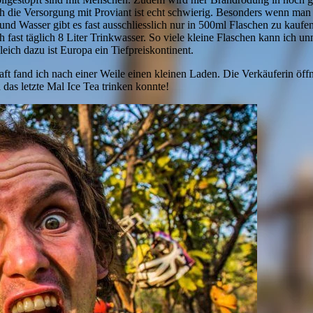
Auch die Versorgung mit Proviant ist echt schwierig. Besonders wenn man
und Wasser gibt es fast ausschliesslich nur in 500ml Flaschen zu kauf
h fast täglich 8 Liter Trinkwasser. So viele kleine Flaschen kann ich u
eich dazu ist Europa ein Tiefpreiskontinent.
chaft fand ich nach einer Weile einen kleinen Laden. Die Verkäuferin öf
h das letzte Mal Ice Tea trinken konnte!