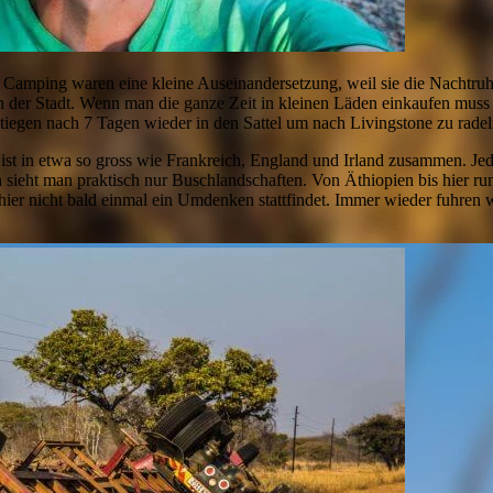
em Camping waren eine kleine Auseinandersetzung, weil sie die Nachtru
 der Stadt. Wenn man die ganze Zeit in kleinen Läden einkaufen muss ist
tiegen nach 7 Tagen wieder in den Sattel um nach Livingstone zu radel
st in etwa so gross wie Frankreich, England und Irland zusammen. Jedo
sieht man praktisch nur Buschlandschaften. Von Äthiopien bis hier runt
ier nicht bald einmal ein Umdenken stattfindet. Immer wieder fuhren w