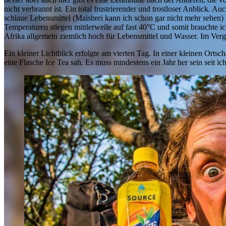
nicht verbrannt ist. Ein total frustrierender und trostloser Anblick. 
schlaue Lebensmittel (Maisbrei kann ich schon gar nicht mehr sehen) 
Temperaturen stiegen mittlerweile auf fast 40°C und somit brauchte ic
Afrika allgemein ziemlich hoch für Lebensmittel und Wasser. Im Vergl
Ein kleiner Lichtblick erfolgte am vierten Tag. In einer kleinen Orts
eine Flasche Ice Tea sah. Es muss mindestens ein Jahr her sein seit ic