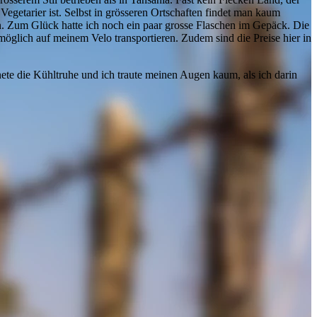
 Vegetarier ist. Selbst in grösseren Ortschaften findet man kaum
en. Zum Glück hatte ich noch ein paar grosse Flaschen im Gepäck. Die
nmöglich auf meinem Velo transportieren. Zudem sind die Preise hier in
fnete die Kühltruhe und ich traute meinen Augen kaum, als ich darin