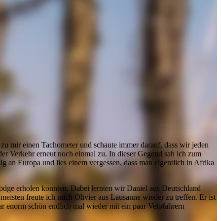
z zu mir einen Tachometer und schaute immer darauf, dass wir jeden
der Verkehr erneut noch einmal zu. In dieser Gegend sah ich zum
nig an Europa und lies einem vergessen, dass man eigentlich in Afrika
odge erholen konnten. Dabei lernten wir Daniel aus Deutschland
isten freute ich mich Olivier aus Lausanne wieder zu treffen. Er ist
ar enorm schön endlich mal wieder mit ein paar Velofahrern