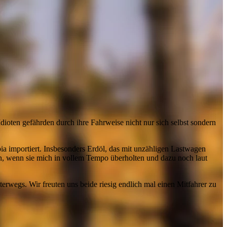
dioten gefährden durch ihre Fahrweise nicht nur sich selbst sondern
ia importiert. Insbesonders Erdöl, das mit unzähligen Lastwagen
en, wenn sie mich in vollem Tempo überholten und dazu noch laut
erwegs. Wir freuten uns beide riesig endlich mal einen Mitfahrer zu