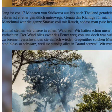
Jang ist vor 17 Monaten von Südkorea aus bis nach Thailand geradelt, 
Jahren ist er eher gemütlich unterwegs. Genau das Richtige für mich.
Manchmal war die ganze Strasse voll mit Rauch, sodass man (wie bei
Einmal stellten wir unsere in einem Wald auf. Wir hatten schon unse
entfachten. Der Wind blies zwar das Feuer weg von uns doch was würd
zu brennen verschwanden sie einfach wieder. Gegenüber solchen Mens
sind bloss so schwarz, weil sie ständig alles in Brand setzen“. Wir mu