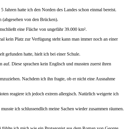
or 5 Jahren hatte ich den Norden des Landes schon einmal bereist.
en (abgesehen von den Brücken).
umschließt eine Fläche von ungefähr 39.000 km².
mal kein Platz zur Verfügung steht kann man immer noch an einer
 gefunden hatte, hielt ich bei einer Schule.
ten auf. Diese sprachen kein Englisch und mussten zuerst ihren
 umzuziehen. Nachdem ich ihn fragte, ob er nicht eine Ausnahme
ten reagiere ich jedoch extrem allergisch. Natürlich weigerte ich
. So musste ich schlussendlich meine Sachen wieder zusammen räumen.
ei fühlte ich mich wie ein Protagonist aus dem Roman von George