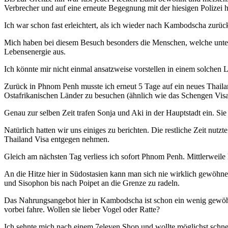
Verbrecher und auf eine erneute Begegnung mit der hiesigen Polizei ha
Ich war schon fast erleichtert, als ich wieder nach Kambodscha zur
Mich haben bei diesem Besuch besonders die Menschen, welche unter di
Lebensenergie aus.
Ich könnte mir nicht einmal ansatzweise vorstellen in einem solche
Zurück in Phnom Penh musste ich erneut 5 Tage auf ein neues Thailan
Ostafrikanischen Länder zu besuchen (ähnlich wie das Schengen Visa
Genau zur selben Zeit trafen Sonja und Aki in der Hauptstadt ein. Si
Natürlich hatten wir uns einiges zu berichten. Die restliche Zeit nu
Thailand Visa entgegen nehmen.
Gleich am nächsten Tag verliess ich sofort Phnom Penh. Mittlerweile 
An die Hitze hier in Südostasien kann man sich nie wirklich gewöhne
und Sisophon bis nach Poipet an die Grenze zu radeln.
Das Nahrungsangebot hier in Kambodscha ist schon ein wenig gewöhnun
vorbei fahre. Wollen sie lieber Vogel oder Ratte?
Ich sehnte mich nach einem 7eleven Shop und wollte möglichst schnel