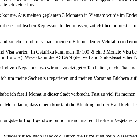
tte ich keine Lust.
ück konnte. Aus meinen geplanten 3 Monaten in Vietnam wurde im Endef
eser politischen Repression leiden müssen, zutiefst beeindruckt. Trotz
n Land zu leben und muss nach meinem Erlebnis leider Velofahrern dav
d Visa warten. In Ostafrika kann man für 100.-$ ein 3 Monate Visa bea
 in Europa). Wieso kann die ASEAN (der Verband Südostasiatischer Nat
e sind von Nepal aus, wo wir uns zuletzt getroffen hatten, nach Thail
tzte ich um meine Sachen zu reparieren und meinen Vorrat an Büchern a
habe ich fast 1 Monat in dieser Stadt verbracht. Fast zu viel für mein
n. Mehr daran, dass einem konstant die Kleidung auf der Haut klebt. 
gsbedürftig. Irgendwie bin ich manchmal echt froh ein Vegetarier zu s
l wieder zurück nach Bangkok. Durch die Hitze stieg mein Wasserverbr