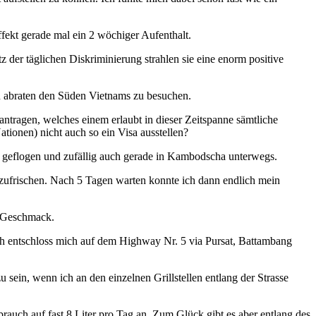
fekt gerade mal ein 2 wöchiger Aufenthalt.
 der täglichen Diskriminierung strahlen sie eine enorm positive
on abraten den Süden Vietnams zu besuchen.
ntragen, welches einem erlaubt in dieser Zeitspanne sämtliche
ionen) nicht auch so ein Visa ausstellen?
and geflogen und zufällig auch gerade in Kambodscha unterwegs.
ufzufrischen. Nach 5 Tagen warten konnte ich dann endlich mein
en Geschmack.
Ich entschloss mich auf dem Highway Nr. 5 via Pursat, Battambang
ein, wenn ich an den einzelnen Grillstellen entlang der Strasse
auch auf fast 8 Liter pro Tag an. Zum Glück gibt es aber entlang des