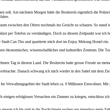
hen soll. Am nächsten Morgen hätte die Besitzerin eigentlich die Poli
 fahre.
hlraum zwischen den Ohren nochmals ins Gesicht zu schauen. So stand 
lizei per Telefon zu verständigen. Doch zu diesem Zeitpunkt war ich b
ie Stadt Can Tho und quartierte mich dort im Enjoy Mekong Hostel ein.
s dessen ökonomisches, wissenschaftliches und kulturelles Zentrum. Di
hmen Tag in diesem Land. Die Besitzerin hatte grosse Freude an meiner
rt verbrachte. Danach schwang ich mich wieder in den Sattel mit dem Zi
. Im Verwaltungsgebiet der Stadt leben ca. 9 Millionen Einwohner. Mir 
ch einigen erfolglosen Versuchen ein Zimmer zu kriegen, entschloss i
musste ich bis spät in die Nacht hinein suchen um irgendwo mein Zelt 