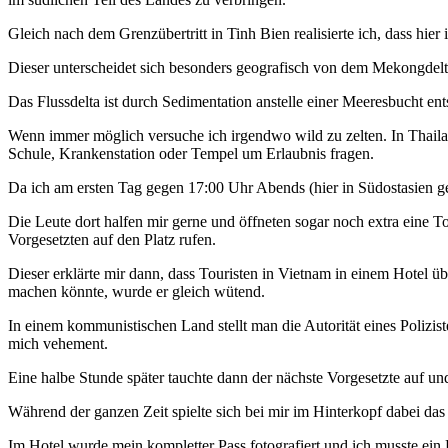
Gleich nach dem Grenzübertritt in Tinh Bien realisierte ich, dass hie
Dieser unterscheidet sich besonders geografisch von dem Mekongdelt
Das Flussdelta ist durch Sedimentation anstelle einer Meeresbucht e
Wenn immer möglich versuche ich irgendwo wild zu zelten. In Thaila
Schule, Krankenstation oder Tempel um Erlaubnis fragen.
Da ich am ersten Tag gegen 17:00 Uhr Abends (hier in Südostasien geh
Die Leute dort halfen mir gerne und öffneten sogar noch extra eine Toi
Vorgesetzten auf den Platz rufen.
Dieser erklärte mir dann, dass Touristen in Vietnam in einem Hotel 
machen könnte, wurde er gleich wütend.
In einem kommunistischen Land stellt man die Autorität eines Polizist
mich vehement.
Eine halbe Stunde später tauchte dann der nächste Vorgesetzte auf u
Während der ganzen Zeit spielte sich bei mir im Hinterkopf dabei da
Im Hotel wurde mein kompletter Pass fotografiert und ich musste ein