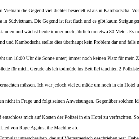
r in Vietnam die Gegend viel dichter besiedelt ist als in Kambodscha. V
a in Südvietnam. Die Gegend ist fast flach und es gibt kaum Steigung
ntstanden und wächst heute immer noch jährlich um etwa 80 Meter. Es 
nd und Kambodscha stellte dies überhaupt kein Problem dar und falls 
t um 18:00 Uhr die Sonne unter) immer noch keinen Platz für mein Zelt
lette für mich. Gerade als ich todmüde ins Bett fiel tauchten 2 Polizis
übernachten müssen. Ich war jedoch viel zu müde um noch in ein Hotel
en nicht in Frage und folgt seinen Anweisungen. Gegenüber solchen Idio
nd entschloss mich auf Kosten der Polizei in ein Hotel zu verfrachten
s Lied
von Rage Against the Machine ab.
 Formular unterschreiben, das auf Vietnamesisch geschrieben war. Dab