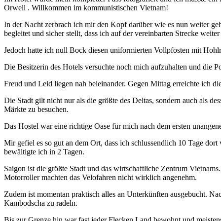
Orwell . Willkommen im kommunistischen Vietnam!
In der Nacht zerbrach ich mir den Kopf darüber wie es nun weiter ge
begleitet und sicher stellt, dass ich auf der vereinbarten Strecke weiter
Jedoch hatte ich null Bock diesen uniformierten Vollpfosten mit Ho
Die Besitzerin des Hotels versuchte noch mich aufzuhalten und die Po
Freud und Leid liegen nah beieinander. Gegen Mittag erreichte ich d
Die Stadt gilt nicht nur als die größte des Deltas, sondern auch al
Märkte zu besuchen.
Das Hostel war eine richtige Oase für mich nach dem ersten unangene
Mir gefiel es so gut an dem Ort, dass ich schlussendlich 10 Tage do
bewältigte ich in 2 Tagen.
Saigon ist die größte Stadt und das wirtschaftliche Zentrum Vietnams
Motorroller machten das Velofahren nicht wirklich angenehm.
Zudem ist momentan praktisch alles an Unterkünften ausgebucht. Na
Kambodscha zu radeln.
Bis zur Grenze hin war fast jeder Flecken Land bewohnt und meistens 