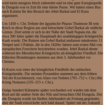
wird meist morgens frisch zubereitet und ist eine gute Energiequelle.
In Dongola war es Zeit für eine kleine Pause. Wir haben einen Bus
nach Karima für den Besuch des Jebel Barkal und El Kuru
organisiert.
Um 1450 v. Chr. Dehnte der ägyptische Pharao Thutmose III sein
Reich in diese Region aus und betrachtete Gebel Barkal als südliche
Grenze. Dort setzte er sich in der Nähe der Stadt Napata ein, die
etwa 300 Jahre später die Hauptstadt des unabhängigen Königreichs
Kush wurde. Die Ruinen um Gebel Barkal umfassen mindestens 13
Tempel und 3 Paläste, die in den 1820er Jahren zum ersten Mal von
europäischen Forschern beschrieben wurden. Jebel Barkal diente
während des Meroitischen Königreichs als königlicher Friedhof. Die
frühesten Bestattungen stammen aus dem 3. Jahrhundert vor
Christus.
El-Kurru war einer der königlichen Friedhöfe der nubischen
Königsfamilie. Die meisten Pyramiden stammen aus dem frühen
Teil der Kuschitenzeit, von Alara von Nubien (795–752 v. Chr.) Bis
König Nastasen (335–315 v. Chr.).
Einige hundert Kilometer später wechselten wir wieder mit dem
Boot auf die andere Seite des Nils und besuchten Old Dongola. Der
alte Dongola wurde im fünften Jahrhundert als Festung gegründet,
aber die Stadt entwickelte sich bald darauf. Später mit der Ankunft