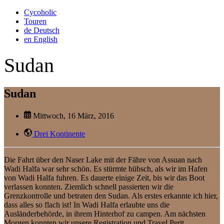
Cycoholic
Touren
de
Deutsch
en
English
Sudan
Sudan
Mittwoch, 16 März, 2016
Drei Kontinente
Die Fahrt über den Naser Lake mit der Fähre von Assuan nach
Wadi Halfa war sehr schön. Es stürmte hübsch, als wir im Hafen
von Wadi Halfa fuhren. Es dauerte einige Zeit, bis wir das Boot
verlassen konnten. Ziemlich schnell passierten wir die
Grenzkontrolle und betraten den Sudan. Als erstes erkannte ich hier,
dass alles so flach ist! In Wadi Halfa erlaubte uns die
Ausländerbehörde, in ihrem Hinterhof zu campen. Am nächsten
Morgen konnten wir unsere Registration und Travel Perit