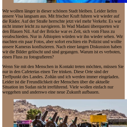
Wir wollten länger in dieser schönen Stadt bleiben. Leider liefen
unsere Visa langsam aus. Mit frischer Kraft fuhren wir wieder auf
die Räder. Auf der Straße herrschte jetzt viel mehr Verkehr. Es war
nicht immer leicht zu navigieren. In Wad Madani überquerten wir
den Blauen Nil. Auf der Brücke war es Zeit, sich vom Fluss zu
verabschieden. Nur in Äthiopien würden wir ihn wieder sehen. Wir
machten ein paar Fotos, aber sofort erschien ein Polizist und wollte
unsere Kameras konfiszieren. Nach einer langen Diskussion haben
wir die Bilder gelöscht und sind gegangen. Warum ist es verboten,
einen Fluss zu fotografieren?
Wenn Sie mit den Menschen in Kontakt treten möchten, müssen Sie
nur in den Cafeterias einen Tee trinken. Diese Orte sind der
Treffpunkt des Landes. Zoltàn und ich werden immer eingeladen.
Leider ist die Freundlichkeit der Menschen über die aktuelle
Situation im Sudan nicht irreführend. Viele wollen einfach nur
weggehen und anderswo eine neue Zukunft aufbauen.