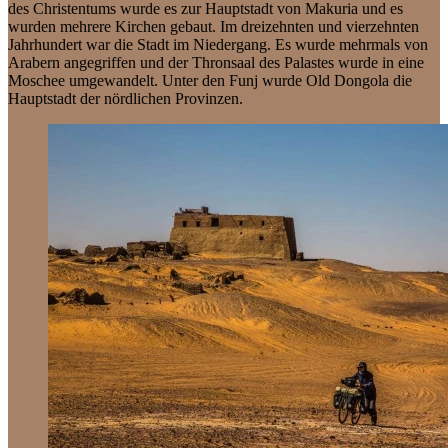
des Christentums wurde es zur Hauptstadt von Makuria und es
wurden mehrere Kirchen gebaut. Im dreizehnten und vierzehnten
Jahrhundert war die Stadt im Niedergang. Es wurde mehrmals von
Arabern angegriffen und der Thronsaal des Palastes wurde in eine
Moschee umgewandelt. Unter den Funj wurde Old Dongola die
Hauptstadt der nördlichen Provinzen.