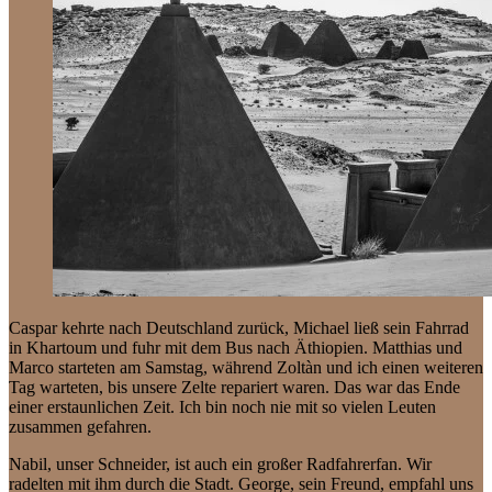
Caspar kehrte nach Deutschland zurück, Michael ließ sein Fahrrad
in Khartoum und fuhr mit dem Bus nach Äthiopien. Matthias und
Marco starteten am Samstag, während Zoltàn und ich einen weiteren
Tag warteten, bis unsere Zelte repariert waren. Das war das Ende
einer erstaunlichen Zeit. Ich bin noch nie mit so vielen Leuten
zusammen gefahren.
Nabil, unser Schneider, ist auch ein großer Radfahrerfan. Wir
radelten mit ihm durch die Stadt. George, sein Freund, empfahl uns