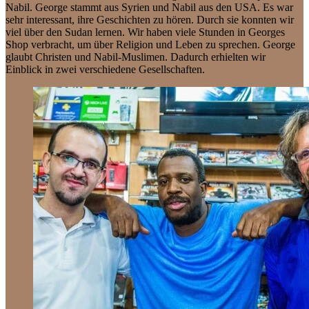
Nabil. George stammt aus Syrien und Nabil aus den USA. Es war
sehr interessant, ihre Geschichten zu hören. Durch sie konnten wir
viel über den Sudan lernen. Wir haben viele Stunden in Georges
Shop verbracht, um über Religion und Leben zu sprechen. George
glaubt Christen und Nabil-Muslimen. Dadurch erhielten wir
Einblick in zwei verschiedene Gesellschaften.