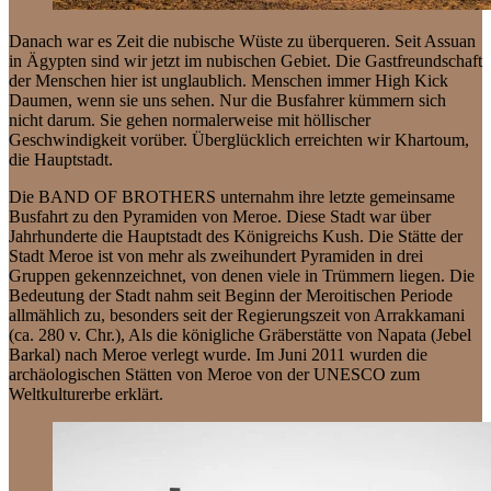
Danach war es Zeit die nubische Wüste zu überqueren. Seit Assuan
in Ägypten sind wir jetzt im nubischen Gebiet. Die Gastfreundschaft
der Menschen hier ist unglaublich. Menschen immer High Kick
Daumen, wenn sie uns sehen. Nur die Busfahrer kümmern sich
nicht darum. Sie gehen normalerweise mit höllischer
Geschwindigkeit vorüber. Überglücklich erreichten wir Khartoum,
die Hauptstadt.
Die BAND OF BROTHERS unternahm ihre letzte gemeinsame
Busfahrt zu den Pyramiden von Meroe. Diese Stadt war über
Jahrhunderte die Hauptstadt des Königreichs Kush. Die Stätte der
Stadt Meroe ist von mehr als zweihundert Pyramiden in drei
Gruppen gekennzeichnet, von denen viele in Trümmern liegen. Die
Bedeutung der Stadt nahm seit Beginn der Meroitischen Periode
allmählich zu, besonders seit der Regierungszeit von Arrakkamani
(ca. 280 v. Chr.), Als die königliche Gräberstätte von Napata (Jebel
Barkal) nach Meroe verlegt wurde. Im Juni 2011 wurden die
archäologischen Stätten von Meroe von der UNESCO zum
Weltkulturerbe erklärt.