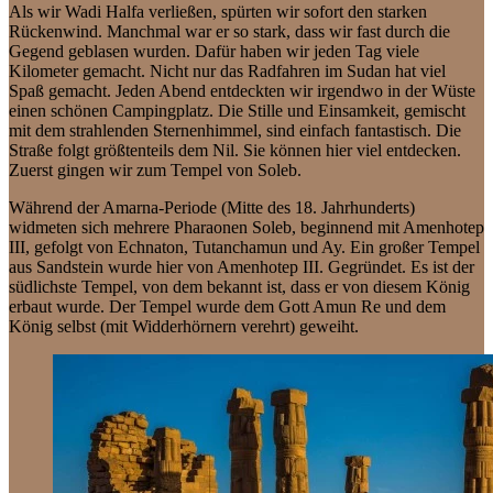
Als wir Wadi Halfa verließen, spürten wir sofort den starken
Rückenwind. Manchmal war er so stark, dass wir fast durch die
Gegend geblasen wurden. Dafür haben wir jeden Tag viele
Kilometer gemacht. Nicht nur das Radfahren im Sudan hat viel
Spaß gemacht. Jeden Abend entdeckten wir irgendwo in der Wüste
einen schönen Campingplatz. Die Stille und Einsamkeit, gemischt
mit dem strahlenden Sternenhimmel, sind einfach fantastisch. Die
Straße folgt größtenteils dem Nil. Sie können hier viel entdecken.
Zuerst gingen wir zum Tempel von Soleb.
Während der Amarna-Periode (Mitte des 18. Jahrhunderts)
widmeten sich mehrere Pharaonen Soleb, beginnend mit Amenhotep
III, gefolgt von Echnaton, Tutanchamun und Ay. Ein großer Tempel
aus Sandstein wurde hier von Amenhotep III. Gegründet. Es ist der
südlichste Tempel, von dem bekannt ist, dass er von diesem König
erbaut wurde. Der Tempel wurde dem Gott Amun Re und dem
König selbst (mit Widderhörnern verehrt) geweiht.