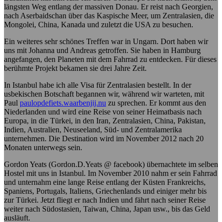
längsten Weg entlang der massiven Donau. Er reist nach Georgien,
nach Aserbaidschan über das Kaspische Meer, um Zentralasien, die
Mongolei, China, Kanada und zuletzt die USA zu besuchen.
Ein weiteres sehr schönes Treffen war in Ungarn. Dort haben wir
uns mit Johanna und Andreas getroffen. Sie haben in Hamburg
angefangen, den Planeten mit dem Fahrrad zu entdecken. Für dieses
berühmte Projekt bekamen sie drei Jahre Zeit.
In Istanbul habe ich alle Visa für Zentralasien bestellt. In der
usbekischen Botschaft begannen wir, während wir warteten, mit
Paul
paulopdefiets.waarbenjij.nu
zu sprechen. Er kommt aus den
Niederlanden und wird eine Reise von seiner Heimatbasis nach
Europa, in die Türkei, in den Iran, Zentralasien, China, Pakistan,
Indien, Australien, Neuseeland, Süd- und Zentralamerika
unternehmen. Die Destination wird im November 2012 nach 20
Monaten unterwegs sein.
Gordon Yeats (Gordon.D.Yeats @ facebook) übernachtete im selben
Hostel mit uns in Istanbul. Im November 2010 nahm er sein Fahrrad
und unternahm eine lange Reise entlang der Küsten Frankreichs,
Spaniens, Portugals, Italiens, Griechenlands und einiger mehr bis
zur Türkei. Jetzt fliegt er nach Indien und fährt nach seiner Reise
weiter nach Südostasien, Taiwan, China, Japan usw., bis das Geld
ausläuft.