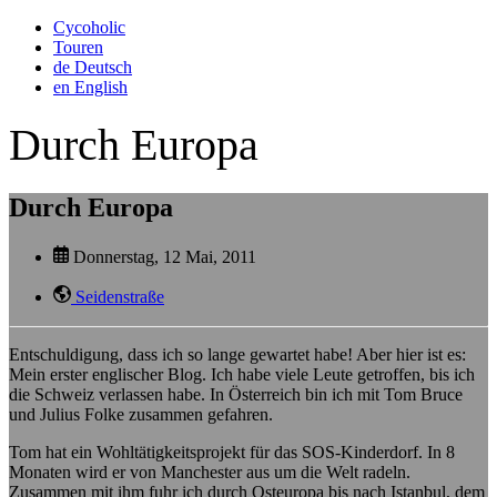
Cycoholic
Touren
de
Deutsch
en
English
Durch Europa
Durch Europa
Donnerstag, 12 Mai, 2011
Seidenstraße
Entschuldigung, dass ich so lange gewartet habe! Aber hier ist es:
Mein erster englischer Blog. Ich habe viele Leute getroffen, bis ich
die Schweiz verlassen habe. In Österreich bin ich mit Tom Bruce
und Julius Folke zusammen gefahren.
Tom hat ein Wohltätigkeitsprojekt für das SOS-Kinderdorf. In 8
Monaten wird er von Manchester aus um die Welt radeln.
Zusammen mit ihm fuhr ich durch Osteuropa bis nach Istanbul, dem